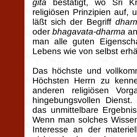
gita
bestätigt, wo Sri Kr
religiösen Prinzipien auf, 
läßt sich der Begriff
dhar
oder
bhagavata-dharma
an
man alle guten Eigensch
Lebens wie von selbst erhäl
Das höchste und vollkom
Höchsten Herrn zu kenne
anderen religiösen Vor
hingebungsvollen Dienst.
das unmittelbare Ergebni
Wenn man solches Wissen e
Interesse an der materie