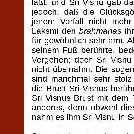
läßt, und Sri Visnu gab d
jedoch, daß die Glücksg
jenem Vorfall nicht mehr
Laksmi den
brahmanas
ihr
für gewöhnlich sehr arm. A
seinem Fuß berührte, bede
Vergehen; doch Sri Visnu
nicht übelnahm. Die soge
sind manchmal sehr stolz
die Brust Sri Visnus berü
Sri Visnus Brust mit dem
anderes, denn obwohl dies
nahm es ihm Sri Visnu in S