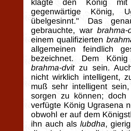
klagte den König mit
gegenwärtige König, 
übelgesinnt." Das ge
gebrauchte, war
brahma-d
einem qualifizierten
brahm
allgemeinen feindlich g
bezeichnet. Dem König
brahma-dvit
zu sein. Auc
nicht wirklich intelligent,
muß sehr intelligent sei
sorgen zu können; doch
verfügte König Ugrasena nic
obwohl er auf dem Königst
ihn auch als
lubdha
, gier