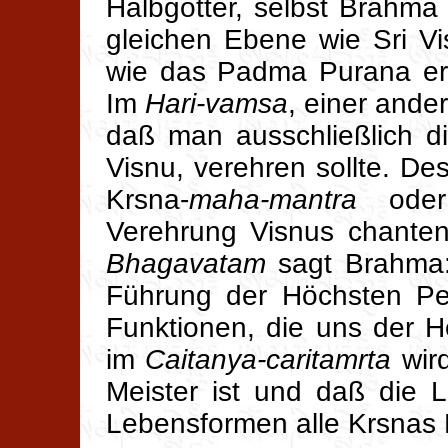
Halbgötter, selbst Brahma
gleichen Ebene wie Sri Vi
wie das Padma Purana erkl
Im
Hari-vamsa
, einer ande
daß man ausschließlich di
Visnu, verehren sollte. D
Krsna-
maha-mantra
oder
Verehrung Visnus chante
Bhagavatam
sagt Brahma: 
Führung der Höchsten Per
Funktionen, die uns der H
im
Caitanya-caritamrta
wird
Meister ist und daß die 
Lebensformen alle Krsnas 