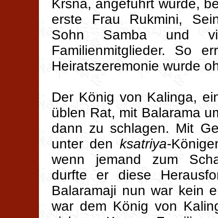
Krsna, angeführt wurde, b
erste Frau Rukmini, Se
Sohn Samba und vie
Familienmitglieder. So e
Heiratszeremonie wurde oh
Der König von Kalinga, e
üblen Rat, mit Balarama u
dann zu schlagen. Mit Ge
unter den
ksatriya
-Könige
wenn jemand zum Schach
durfte er diese Herausfo
Balaramaji nun war kein e
war dem König von Kaling