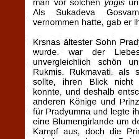
man vor solchen
yogis
und
Als Sukadeva Gosvami
vernommen hatte, gab er i
Krsnas ältester Sohn Pra
wurde, war der Liebe
unvergleichlich schön u
Rukmis, Rukmavati, als 
sollte, ihren Blick ni
konnte, und deshalb entsc
anderen Könige und Prinz
für Pradyumna und legte i
eine Blumengirlande um de
Kampf aus, doch die Pri