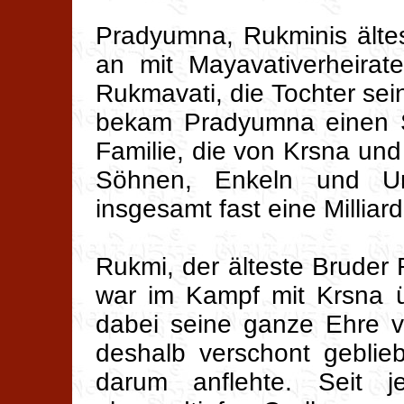
Pradyumna, Rukminis älte
an mit Mayavativerheirat
Rukmavati, die Tochter se
bekam Pradyumna einen 
Familie, die von Krsna un
Söhnen, Enkeln und Ure
insgesamt fast eine Milliar
Rukmi, der älteste Bruder 
war im Kampf mit Krsna ü
dabei seine ganze Ehre v
deshalb verschont geblie
darum anflehte. Seit 