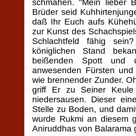
schmähen. "Mein lieber Ba
Brüder seid Kuhhirtenjung
daß Ihr Euch aufs Kühehüt
zur Kunst des Schachspie
Schlachtfeld fähig sei
königlichen Stand beka
beißenden Spott und d
anwesenden Fürsten und 
wie brennender Zunder. Ohn
griff Er zu Seiner Keul
niedersausen. Dieser ein
Stelle zu Boden, und damit
wurde Rukmi an diesem gl
Aniruddhas von Balarama g