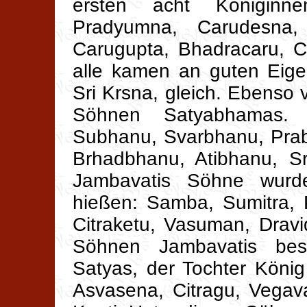
ersten acht Königinn
Pradyumna, Carudesna,
Carugupta, Bhadracaru, C
alle kamen an guten Eigen
Sri Krsna, gleich. Ebenso 
Söhnen Satyabhamas. 
Subhanu, Svarbhanu, Pra
Brhadbhanu, Atibhanu, Sr
Jambavatis Söhne wur
hießen: Samba, Sumitra, Pur
Citraketu, Vasuman, Drav
Söhnen Jambavatis bes
Satyas, der Tochter König
Asvasena, Citragu, Vegav